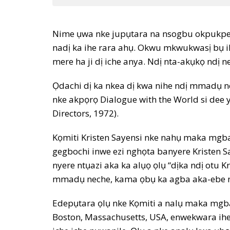
Nime ụwa nke jupụtara na nsogbu okpukpere-
nadị ka ihe rara ahụ. Okwu mkwukwasị bụ ihe
mere ha ji dị iche anya. Ndị nta-akụkọ ndị
Ọdachi dị ka nkea dị kwa nihe ndị mmadụ n
nke akpọrọ Dialogue with the World si dee y
Directors, 1972).
Kọmiti Kristen Sayensi nke nahụ maka mgba
gegbochi inwe ezi nghọta banyere Kristen S
nyere ntụazi aka ka alụọ ọlụ “dịka ndị otu Kra
mmadụ neche, kama ọbụ ka agba aka-ebe ny
Edepụtara ọlụ nke Kọmiti a nalụ maka mgbas
Boston, Massachusetts, USA, enwekwara ihe 