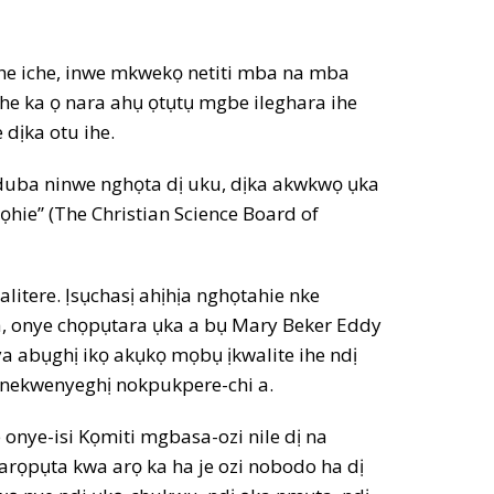
che iche, inwe mkwekọ netiti mba na mba
che ka ọ nara ahụ ọtụtụ mgbe ileghara ihe
dịka otu ihe.
duba ninwe nghọta dị uku, dịka akwkwọ ụka
ọhie” (The Christian Science Board of
itere. Ịsụchasị ahịhịa nghọtahie nke
 a, onye chọpụtara ụka a bụ Mary Beker Eddy
 abụghị ikọ akụkọ mọbụ ịkwalite ihe ndị
 nekwenyeghị nokpukpere-chi a.
onye-isi Kọmiti mgbasa-ozi nile dị na
arọpụta kwa arọ ka ha je ozi nobodo ha dị