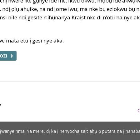
ọchị nwere ike gụnye ide ihe, ikwu okwu, mọbụ ide akwụk
ndị ọlụ ahụike, na ndị ome iwu; ma nke bụ eziokwu bụ n
nsi nile ndị gesite n’ịhụnanya Kraịst nke dị n’obi ha nye
e mata etu ị gesi nye aka.
OZI
e
O
adịwanye nma. Ya mere, dị ka ị nenyocha saịt ahụ ọ pụtara na ị nanab