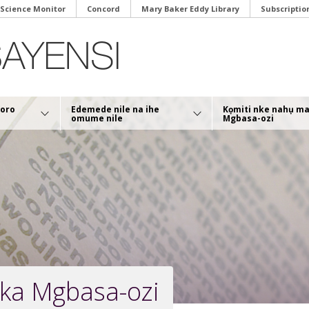
 Science Monitor
Concord
Mary Baker Eddy Library
Subscriptio
soro
Edemede nile na ihe
Kọmiti nke nahụ m
omume nile
Mgbasa-ozi
ka Mgbasa-ozi