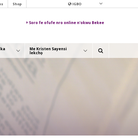
ns
Shop
IGBO
Soro fe ofufe nro online n'okwu Bekee
aka
Me Kristen Sayensi
lekchọ