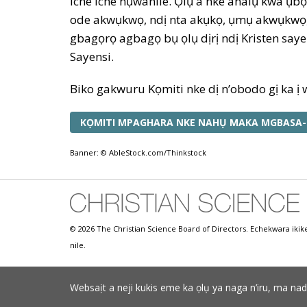
iche iche nụwanile. Ọlụ a nke analụ kwa ụb
ode akwụkwọ, ndị nta akụkọ, ụmụ akwụkwọ, 
gbagọrọ agbagọ bụ ọlụ dịrị ndị Kristen saye
Sayensi.
Biko gakwuru Kọmiti nke dị n’obodo gị ka ị w
KỌMITI MPAGHARA NKE NAHỤ MAKA MGBASA-
Banner: © AbleStock.com/Thinkstock
© 2026 The Christian Science Board of Directors. Echekwara ikik
nile.
Websaịt a neji kukis eme ka ọlụ ya naga n’iru, ma n