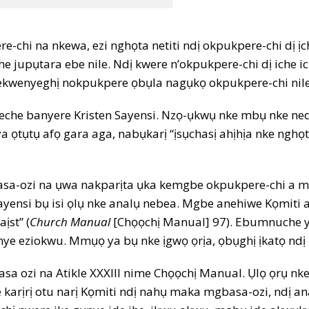
chi na nkewa, ezi nghọta netiti ndị okpukpere-chi dị ị
 jupụtara ebe nile. Ndị kwere n’okpukpere-chi dị iche i
 nekwenyeghị nokpukpere ọbụla nagụkọ okpukpere-chi nile 
eche banyere Kristen Sayensi. Nzọ-ụkwụ nke mbụ nke ne
a ọtụtụ afọ gara aga, nabụkarị “ịsụchasị ahịhịa nke nghọt
sa-ozi na ụwa nakparịta ụka kemgbe okpukpere-chi a mal
ayensi bụ isi ọlụ nke analụ nebea. Mgbe anehiwe Kọmiti
ịst” (
Church Manual
[Chọọchị Manual] 97). Ebumnuche ya
e eziokwu. Mmụọ ya bụ nke ịgwọ ọrịa, ọbụghị ịkatọ ndị
a ozi na Atikle XXXIII nime Chọọchị Manual. Ụlọ ọrụ nke 
karịrị otu narị Kọmiti ndị nahụ maka mgbasa-ozi, ndị an