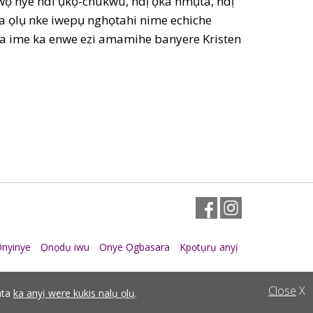
wọ nye ndi ụkọ-chukwu, ndị ọka nmụta, ndị
a ọlụ nke iwepụ nghọtahi nime echiche
 aka ime ka enwe ezi amamihe banyere Kristen
Facebook
Instagram
nyinye
Ọnọdụ iwu
Onye Ọgbasara
Kpọtụrụ anyị
Close
X
ata
ka anyị were kukis nalụ ọlụ
.