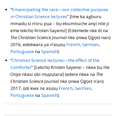
“
Emancipating the race—our collective purpose
in Christian Science lectures
” [Ime ka agburu
mmadụ si n’oru pụa – bụ ebumnuche anyị nile ji
eme lekchọ Kristen Sayensi] (Edemede nke dị na
The Christian Science Journal
nke ọnwa Ọgọst narọ
2016, edekwara ya n’asụsụ
French
,
German
,
Portuguese
na
Spanish
).
“
Christian Science lectures—the effect of the
Comforter
” [Lekchọ Kristen Sayensi – nkea bụ ihe
Onye nkasi ọbi mụpụtara] (edere nkea na
The
Christian Science Journal
nke ọnwa Ọgọst n’arọ
2017, ọdị kwa na asụsụ
French
,
German
,
Portuguese
na
Spanish
).