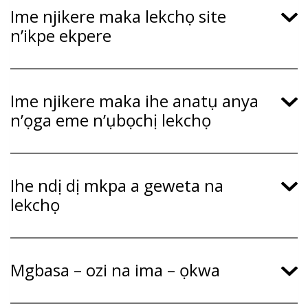
Ime njikere maka lekchọ site
n’ikpe ekpere
Ime njikere maka ihe anatụ anya
n’ọga eme n’ụbọchị lekchọ
Ihe ndị dị mkpa a geweta na
lekchọ
Mgbasa – ozi na ima – ọkwa