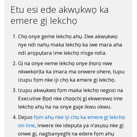
Etu esi ede akwụkwọ ka
emere gị lekchọ
Chọ onye geme lekchọ ahụ. Dee akwụkwọ
nye ndi nahụ maka lekchọ ka iwe mara aha
ndi arọpụtara ime lekchọ n’oge ndia.
Gị na onye neme lekchọ onye ịhọrọ nwe
nkwekọrịta ka ịmara ma onwere ohere, tupu
izupu fọm nke iji chọ ka emere gị lekchọ.
Izupu akwụkwọ fọm maka lekchọ negosi na
Executive Bọd nke chọọchị gị ekwerewọ ime
lekchọ ahụ ha na onye gaje ikwu okwu.
Dejuo
fọm ahụ nke iji chọ ka emere gị lekchọ
on-line
, inwere ike idepụta ya n’asụsụ nke gị
onwe gị, nagbanyeghị na edere fọm ahụ