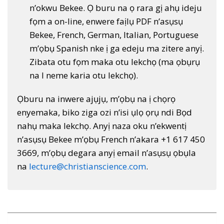
n’okwu Bekee. Ọ buru na ọ rara gị ahụ ideju
fọm a on-line, enwere faịlụ PDF n’asụsụ
Bekee, French, German, Italian, Portuguese
m’ọbụ Spanish nke ị ga edeju ma zitere anyị.
Zibata otu fọm maka otu lekchọ (ma ọbụrụ
na I neme karia otu lekchọ).
Ọburu na inwere ajụjụ, m’ọbụ na ị chọrọ
enyemaka, biko ziga ozi n’isi ụlọ ọrụ ndi Bọd
nahụ maka lekchọ. Anyị naza oku n’ekwentị
n’asụsụ Bekee m’ọbụ French n’akara +1 617 450
3669, m’ọbụ degara anyị email n’asụsụ ọbụla
na
lecture@christianscience.com
.