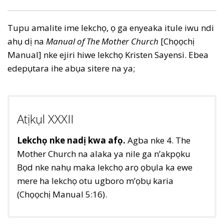
Tupu amalite ime lekchọ, ọ ga enyeaka itule iwu ndi
ahụ dị na
Manual of The Mother Church
[Chọọchị
Manual] nke ejiri hiwe lekchọ Kristen Sayensi. Ebea
edepụtara ihe abụa sitere na ya;
Atịkụl XXXII
Lekchọ nke nadị kwa afọ.
Agba nke 4. The
Mother Church na alaka ya nile ga n’akpọku
Bọd nke nahụ maka lekchọ arọ ọbụla ka ewe
mere ha lekchọ otu ugboro m’ọbụ karia
(Chọọchị Manual 5:16).