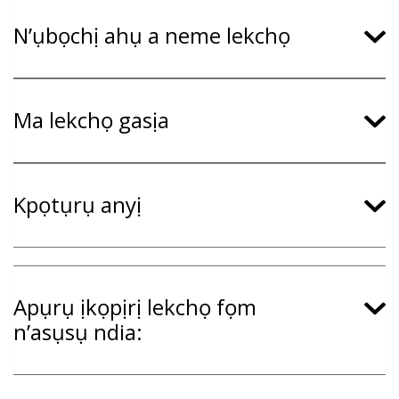
N’ụbọchị ahụ a neme lekchọ
Ma lekchọ gasịa
Kpọtụrụ anyị
Apụrụ ịkọpịrị lekchọ fọm
n’asụsụ ndia: