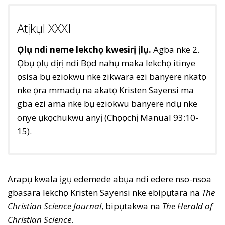
Atịkụl XXXI
Ọlụ ndi neme lekchọ kwesirị ịlụ.
Agba nke 2.
Ọbụ ọlụ dịrị ndi Bọd nahụ maka lekchọ itinye
ọsisa bụ eziokwu nke zikwara ezi banyere nkatọ
nke ọra mmadụ na akatọ Kristen Sayensi ma
gba ezi ama nke bụ eziokwu banyere ndụ nke
onye ụkọchukwu anyị (Chọọchị Manual 93:10-
15).
Arapụ kwala ịgụ edemede abụa ndi edere nso-nsoa
gbasara lekchọ Kristen Sayensi nke ebipụtara na
The
Christian Science Journal
, bipụtakwa na
The Herald of
Christian Science
.