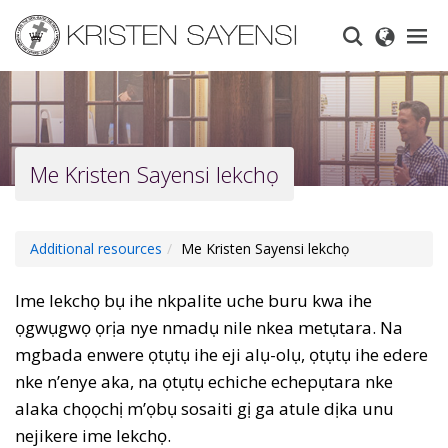
Skip
to
main
content
Me Kristen Sayensi lekchọ
Additional resources
Me Kristen Sayensi lekchọ
Ime lekchọ bụ ihe nkpalite uche buru kwa ihe
ọgwụgwọ ọrịa nye nmadụ nile nkea metụtara. Na
mgbada enwere ọtụtụ ihe eji alụ-olụ, ọtụtụ ihe edere
nke n’enye aka, na ọtụtụ echiche echepụtara nke
alaka chọọchị m’ọbụ sosaiti gị ga atule dịka unu
nejikere ime lekchọ.