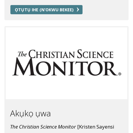
ỌTỤTỤ IHE (N’OKWU BEKEE)
Akụkọ ụwa
The Christian Science Monitor
[Kristen Sayensi