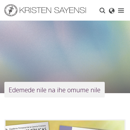
Skip
to
main
content
Edemede nile na ihe omume nile