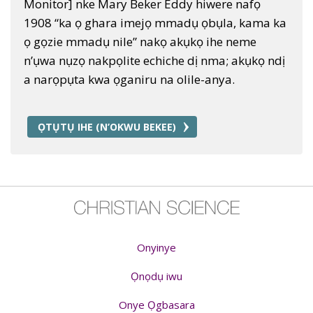
Monitor] nke Mary Beker Eddy hiwere nafọ
1908 “ka ọ ghara imejọ mmadụ ọbụla, kama ka
ọ gọzie mmadụ nile” nakọ akụkọ ihe neme
n’ụwa nụzọ nakpọlite echiche dị nma; akụkọ ndị
a narọpụta kwa ọganiru na olile-anya.
ỌTỤTỤ IHE (N’OKWU BEKEE)
Onyinye
Ọnọdụ iwu
Onye Ọgbasara