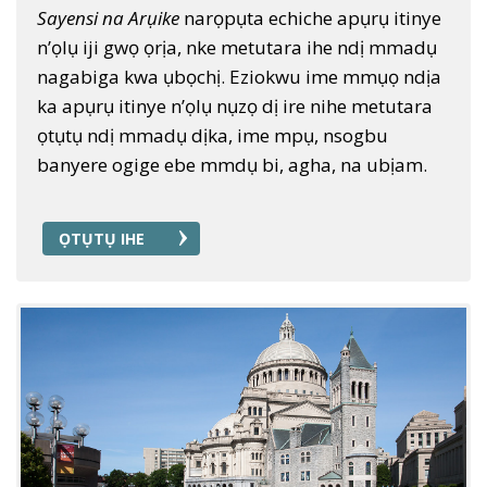
Sayensi na Arụike
narọpụta echiche apụrụ itinye
n’ọlụ iji gwọ ọrịa, nke metutara ihe ndị mmadụ
nagabiga kwa ụbọchị. Eziokwu ime mmụọ ndịa
ka apụrụ itinye n’ọlụ nụzọ dị ire nihe metutara
ọtụtụ ndị mmadụ dịka, ime mpụ, nsogbu
banyere ogige ebe mmdụ bi, agha, na ubịam.
ỌTỤTỤ IHE