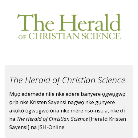
The Herald of Christian Science
Mụọ edemede nile nke edere banyere ọgwụgwọ
ọrịa nke Kristen Sayensi nagwọ nke gụnyere
akụkọ ọgwụgwọ ọrịa nke mere nso-nso a, nke dị
na
The Herald of Christian Science
[Herald Kristen
Sayensi] na JSH-Online.