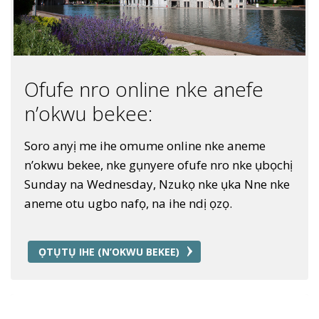
Ofufe nro online nke anefe
n’okwu bekee:
Soro anyị me ihe omume online nke aneme
n’okwu bekee, nke gụnyere ofufe nro nke ụbọchị
Sunday na Wednesday, Nzukọ nke ụka Nne nke
aneme otu ugbo nafọ, na ihe ndị ọzọ.
ỌTỤTỤ IHE (N’OKWU BEKEE)