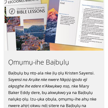
Ọmụmụ-ihe Baịbụlụ
Baịbụlụ bụ ntọ-ala nke ịlụ ọlụ Kristen Sayensi.
Sayensi na Arụike nke nwere Nkpịsị-igodo eji
akpọghe ihe edere n’Akwụkwọ nsọ,
nke Mary
Baker Eddy dere, bụ akwụkwọ ya na Baịbụlụ
nalụkọ ọlụ. Izu-ụka ọbụla, ọmụmụ-ihe ahụ nke
nwere ahịrị okwu ndị sitere na Baịbụlụ na