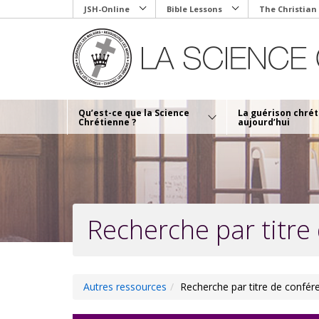
Skip
JSH-Online
Bible Lessons
The Christian
to
main
content
Qu’est-ce que la Science
La guérison chré
Chrétienne ?
aujourd’hui
Recherche par titre
Autres ressources
Recherche par titre de confér