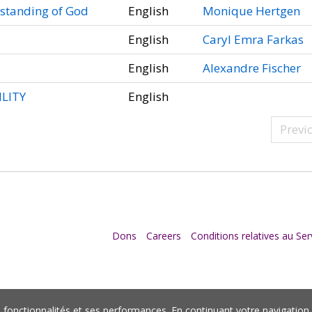
rstanding of God
English
Monique Hertgen
English
Caryl Emra Farkas
English
Alexandre Fischer
LITY
English
Previ
Dons
Careers
Conditions relatives au Ser
es fonctionnalités et ses performances. En continuant votre navigatio