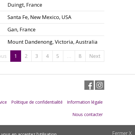
Duingt, France
Santa Fe, New Mexico, USA
Gan, France
Mount Dandenong, Victoria, Australia
ous
1
2
3
4
5
…
8
Next
Facebook
Instagram
vice
Politique de confidentialité
Information légale
Nous contacter
Fermer
X
n, vous en
acceptez l’utilisation
.