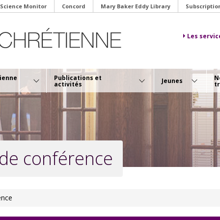
 Science Monitor
Concord
Mary Baker Eddy Library
Subscriptio
Les servic
tienne
Publications et
N
Jeunes
activités
t
 de conférence
ence