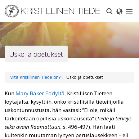
Skip
to
main
content
Usko ja opetukset
Mitä Kristillinen Tiede on?
Usko ja opetukset
Kun
Mary Baker Eddyltä
, Kristillisen Tieteen
löytäjältä, kysyttiin, onko kristillisillä tieteilijöillä
uskontunnustusta, hän vastasi: ”Ei ole, mikäli
tarkoitetaan opillisia uskonlauseita” (
Tiede ja terveys
sekä avain Raamattuun,
s. 496-497). Hän laati
kuitenkin muutaman lyhyen peruslausekkeen – eli