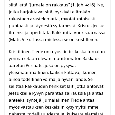
siitä, että ”Jumala on rakkaus” (1. Joh. 4:16). Ne,
jotka harjoittavat sitä, pyrkivät elämään
rakastaen arastelematta, myötätuntoisesti,
puhtaasti ja täydestä sydämestä. Kristus Jeesus
ilmensi ja opetti tätä Rakkautta Vuorisaarnassa
(Matt. 5-7). Tässä mielessä se on kristillinen.
Kristillinen Tiede on myös tiede, koska Jumalan
ymmärretään olevan muuttumaton Rakkaus –
ääretön Periaate, joka on pysyvä,
yleismaailmallinen, kaiken kattava, ikuinen,
ainoa todellinen voima ja hyvän lähde. Se
selittää Rakkauden henkiset lait, jotka antoivat
Jeesukselle kyvyn parantaa sairauksia ja antaa
anteeksi syntejä. Jumalallinen Tiede antaa
myös vastauksen keskeisiin kysymyksiimme
pahasta, todellisuudesta ja ikuisesta elämästä.