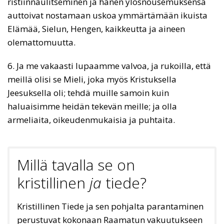
ristiinnaulitseminen ja hänen ylösnousemuksensa
auttoivat nostamaan uskoa ymmärtämään ikuista
Elämää, Sielun, Hengen, kaikkeutta ja aineen
olemattomuutta.
6. Ja me vakaasti lupaamme valvoa, ja rukoilla, että
meillä olisi se Mieli, joka myös Kristuksella
Jeesuksella oli; tehdä muille samoin kuin
haluaisimme heidän tekevän meille; ja olla
armeliaita, oikeudenmukaisia ja puhtaita.
Millä tavalla se on
kristillinen
ja
tiede?
Kristillinen Tiede ja sen pohjalta parantaminen
perustuvat kokonaan Raamatun vakuutukseen