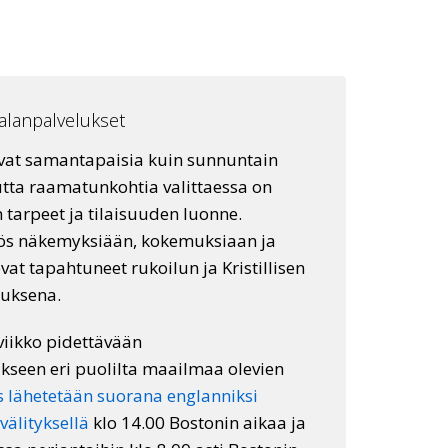
malanpalvelukset
ovat samantapaisia kuin sunnuntain
tta raamatunkohtia valittaessa on
tarpeet ja tilaisuuden luonne.
yös näkemyksiään, kokemuksiaan ja
at tapahtuneet rukoilun ja Kristillisen
auksena.
viikko pidettävään
kseen eri puolilta maailmaa olevien
 lähetetään suorana englanniksi
välityksellä
klo 14.00 Bostonin aikaa ja