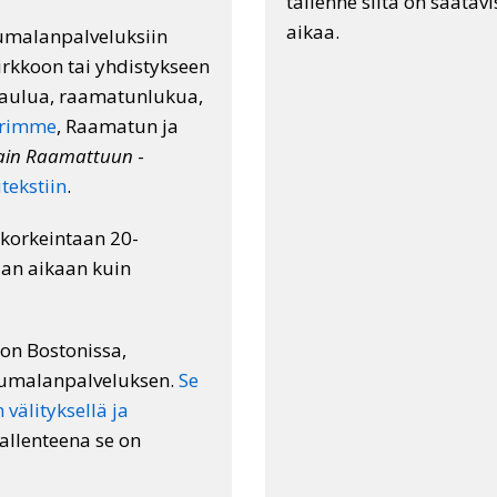
tallenne siitä on saatav
aikaa.
jumalanpalveluksiin
irkkoon tai yhdistykseen
laulua, raamatunlukua,
orimme
, Raamatun ja
avain Raamattuun
-
ekstiin
.
a korkeintaan 20-
maan aikaan kuin
kon Bostonissa,
 jumalanpalveluksen.
Se
välityksellä ja
tallenteena se on