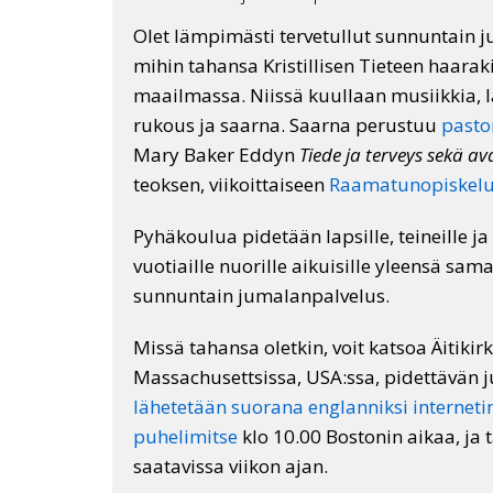
Olet lämpimästi tervetullut sunnuntain 
mihin tahansa Kristillisen Tieteen haarak
maailmassa. Niissä kuullaan musiikkia, 
rukous ja saarna. Saarna perustuu
past
Mary Baker Eddyn
Tiede ja terveys sekä 
teoksen, viikoittaiseen
Raamatunopiskelut
Pyhäkoulua pidetään lapsille, teineille j
vuotiaille nuorille aikuisille yleensä sa
sunnuntain jumalanpalvelus.
Missä tahansa oletkin, voit katsoa Äitikir
Massachusettsissa, USA:ssa, pidettävän
lähetetään suorana englanniksi internetin 
puhelimitse
klo 10.00 Bostonin aikaa, ja 
saatavissa viikon ajan.