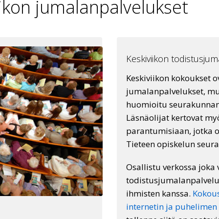
iikon jumalanpalvelukset
Keskiviikon todistusju
Keskiviikon kokoukset 
jumalanpalvelukset, mu
huomioitu seurakunnan 
Läsnäolijat kertovat m
parantumisiaan, jotka ov
Tieteen opiskelun seur
Osallistu verkossa joka 
todistusjumalanpalvelu
ihmisten kanssa.
Kokous
internetin ja puhelimen 