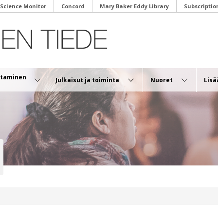
 Science Monitor
Concord
Mary Baker Eddy Library
Subscriptio
antaminen
Julkaisut ja toiminta
Nuoret
Lisä