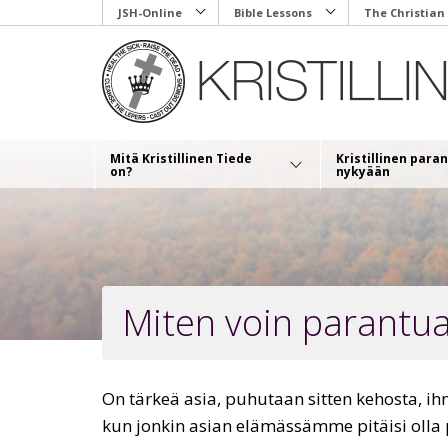
Skip
JSH-Online
Bible Lessons
The Christian
to
main
content
Mitä Kristillinen Tiede
Kristillinen par
on?
nykyään
Miten voin parantu
On tärkeä asia, puhutaan sitten kehosta, i
kun jonkin asian elämässämme pitäisi oll