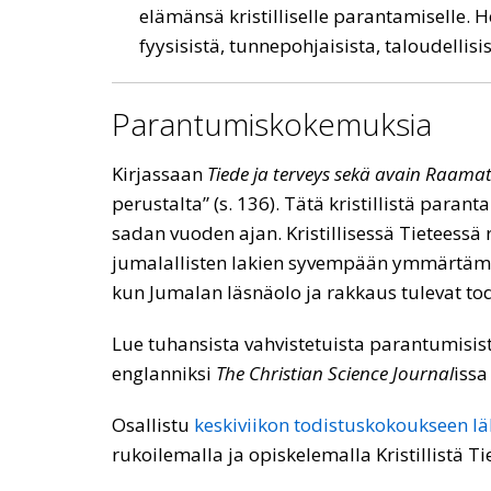
elämänsä kristilliselle parantamiselle. 
fyysisistä, tunnepohjaisista, taloudellis
Parantumiskokemuksia
Kirjassaan
Tiede ja terveys sekä avain Raama
perustalta” (s. 136). Tätä kristillistä par
sadan vuoden ajan. Kristillisessä Tietees
jumalallisten lakien syvempään ymmärtämis
kun Jumalan läsnäolo ja rakkaus tulevat t
Lue tuhansista vahvistetuista parantumisista,
englanniksi
The Christian Science Journal
issa
Osallistu
keskiviikon todistuskokoukseen lä
rukoilemalla ja opiskelemalla Kristillistä Ti