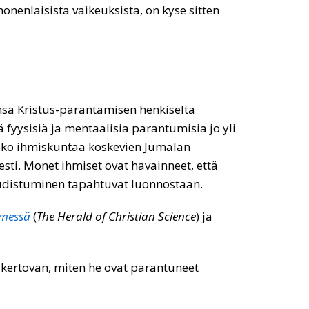
onenlaisista vaikeuksista, on kyse sitten
änsä Kristus-parantamisen henkiseltä
 fyysisiä ja mentaalisia parantumisia jo yli
koko ihmiskuntaa koskevien Jumalan
i. Monet ihmiset ovat havainneet, että
uudistuminen tapahtuvat luonnostaan.
timessä
(
The Herald of Christian Science
) ja
n kertovan, miten he ovat parantuneet