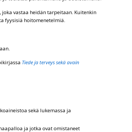
n, joka vastaa heidän tarpeitaan. Kuitenkin
ita fyysisiä hoitomenetelmiä.
maan.
pikirjassa
Tiede ja terveys sekä avain
koaineistoa sekä lukemassa ja
a maapalloa ja jotka ovat omistaneet