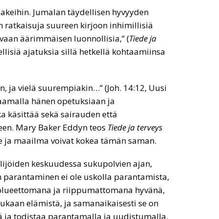
lakeihin. Jumalan täydellisen hyvyyden
ratkaisuja suureen kirjoon inhimillisiä
vaan äärimmäisen luonnollisia,” (
Tiede ja
eellisiä ajatuksia sillä hetkellä kohtaamiinsa
, ja vielä suurempiakin…” (Joh. 14:12, Uusi
uraamalla hänen opetuksiaan ja
a käsittää sekä sairauden että
leen. Mary Baker Eddyn teos
Tiede ja terveys
me ja maailma voivat kokea tämän saman.
ilijöiden keskuudessa sukupolvien ajan,
n parantaminen ei ole uskolla parantamista,
 puolueettomana ja riippumattomana hyvänä,
mukaan elämistä, ja samanaikaisesti se on
ä ja todistaa parantamalla ja uudistumalla.