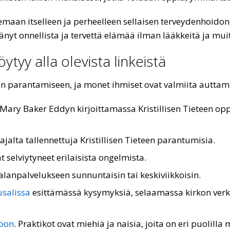
litsemaan itselleen ja perheelleen sellaisen terveydenhoido
länyt onnellista ja tervettä elämää ilman lääkkeitä ja mu
ytyy alla olevista linkeistä
een parantamiseen, ja monet ihmiset ovat valmiita autta
Mary Baker Eddyn kirjoittamassa Kristillisen Tieteen op
 ajalta tallennettuja Kristillisen Tieteen parantumisia.
at selviytyneet erilaisista ongelmista.
alanpalvelukseen sunnuntaisin tai keskiviikkoisin.
usalissa
esittämässä kysymyksiä, selaamassa kirkon verk
koon
. Praktikot ovat miehiä ja naisia, joita on eri puolill