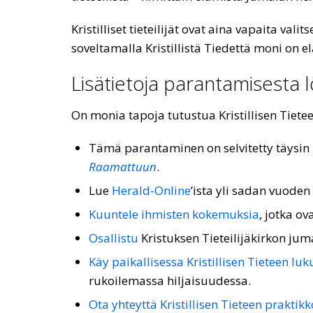
Kristilliset tieteilijät ovat aina vapaita va
soveltamalla Kristillistä Tiedettä moni on e
Lisätietoja parantamisesta lö
On monia tapoja tutustua Kristillisen Tiet
Tämä parantaminen on selvitetty täysin 
Raamattuun
.
Lue
Herald-Online
’ista yli sadan vuoden
Kuuntele ihmisten kokemuksia
, jotka ov
Osallistu
Kristuksen Tieteilijäkirkon jum
Käy paikallisessa Kristillisen Tieteen luk
rukoilemassa hiljaisuudessa.
Ota yhteyttä Kristillisen Tieteen praktik