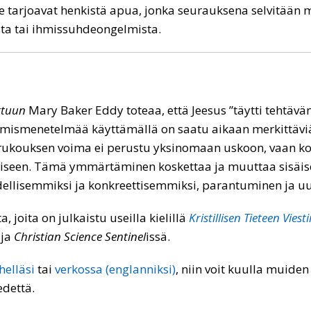
He tarjoavat henkistä apua, jonka seurauksena selvitään m
ista tai ihmissuhdeongelmista.
ttuun
Mary Baker Eddy toteaa, että Jeesus ”täytti tehtäv
antamismenetelmää käyttämällä on saatu aikaan merkittäviä
sä rukouksen voima ei perustu yksinomaan uskoon, vaan 
een. Tämä ymmärtäminen koskettaa ja muuttaa sisäisest
odellisemmiksi ja konkreettisemmiksi, parantuminen ja 
 joita on julkaistu useilla kielillä
Kristillisen Tieteen Vies
 ja
Christian Science Sentinel
issä.
helläsi
tai
verkossa (englanniksi)
, niin voit kuulla muide
edettä.