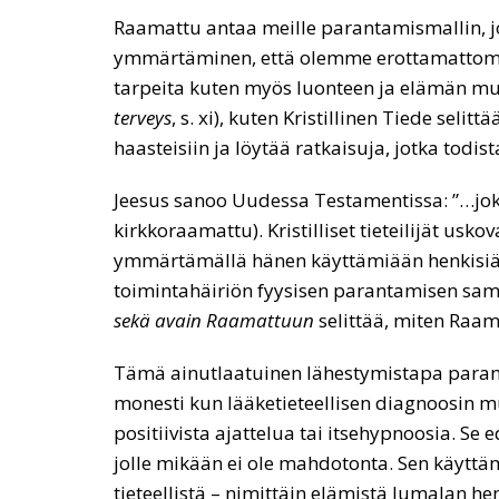
Raamattu antaa meille parantamismallin, jo
ymmärtäminen, että olemme erottamattomia t
tarpeita kuten myös luonteen ja elämän muu
terveys
, s. xi), kuten Kristillinen Tiede seli
haasteisiin ja löytää ratkaisuja, jotka todi
Jeesus sanoo Uudessa Testamentissa: ”…joka
kirkkoraamattu). Kristilliset tieteilijät u
ymmärtämällä hänen käyttämiään henkisiä l
toimintahäiriön fyysisen parantamisen sam
sekä avain Raamattuun
selittää, miten Raa
Tämä ainutlaatuinen lähestymistapa paranta
monesti kun lääketieteellisen diagnoosin m
positiivista ajattelua tai itsehypnoosia. 
jolle mikään ei ole mahdotonta. Sen käyttäm
tieteellistä – nimittäin elämistä Jumalan h