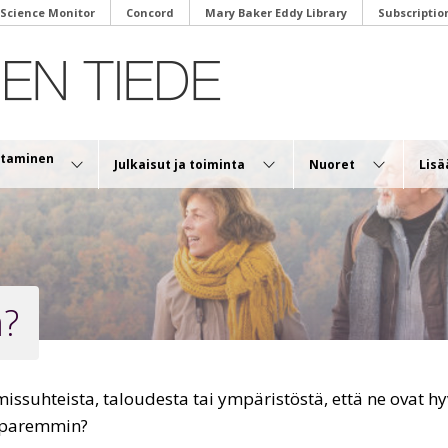
 Science Monitor
Concord
Mary Baker Eddy Library
Subscriptio
antaminen
Julkaisut ja toiminta
Nuoret
Lisä
a?
hmissuhteista, taloudesta tai ympäristöstä, että ne ovat
a paremmin?