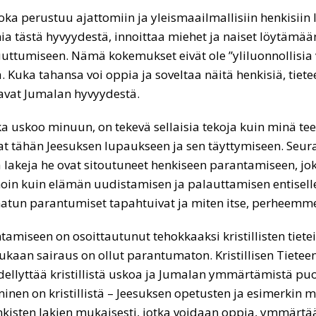
ka perustuu ajattomiin ja yleismaailmallisiin henkisiin 
ästä hyvyydestä, innoittaa miehet ja naiset löytämään 
ttumiseen. Nämä kokemukset eivät ole ”yliluonnollisia 
ttää. Kuka tahansa voi oppia ja soveltaa näitä henkisiä, tiet
stavat Jumalan hyvyydestä.
 uskoo minuun, on tekevä sellaisia tekoja kuin minä teen
skovat tähän Jeesuksen lupaukseen ja sen täyttymiseen. Se
akeja he ovat sitoutuneet henkiseen parantamiseen, jok
oin kuin elämän uudistamisen ja palauttamisen entisel
matun parantumiset tapahtuivat ja miten itse, perheem
miseen on osoittautunut tehokkaaksi kristillisten tiete
ukaan sairaus on ollut parantumaton. Kristillisen Tietee
Se edellyttää kristillistä uskoa ja Jumalan ymmärtämistä
inen on kristillistä – Jeesuksen opetusten ja esimerkin 
enkisten lakien mukaisesti, jotka voidaan oppia, ymmärtä