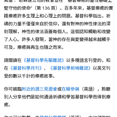
寫道：“耶穌建立他的教會並在 基督療癒的靈性基礎上
堅守他的使命”（第 136 頁）。百多年來，基督療癒的實
踐療癒許多生理上和心理上的問題。基督科學指出，祈
禱的力量不僅僅來自於信仰，還有對神的神性律法的深
刻理解，神性的律法涵蓋每個人。這個認知觸動和改變
了人心。許多人發現，當神的存在與愛變得越來越觸手
可及，療癒與再生也隨之而來。
請閱讀在
《基督科學先驅雜誌》
以多種語言刊登的，和
在
《基督科學月刊》
、
《基督科學前哨雜誌》
以英文刊
登的數以千計的療癒故事。
你可親臨
附近的週三見證會
或
在線參與
（英語），聆聽
別人分享他們是如何通過祈禱和學習基督科學而得到療
癒。