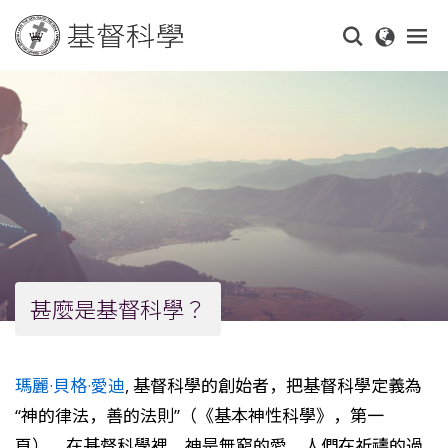
Skip
to
main
content
甚麼是基督科學？
瑪麗·貝格·愛迪
, 基督科學的創始者，把基督科學定義為
“神的律法，善的法則”（《基本神性科學》，第一
頁）。在基督科學裡，神是無窮的愛。人們在祈禱的過