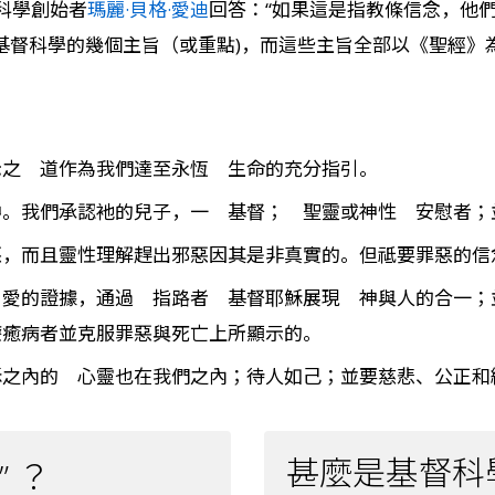
科學創始者
瑪麗·貝格·愛迪
回答：“如果這是指教條信念，他們
括了基督科學的幾個主旨（或重點)，而這些主旨全部以《聖經》
示之 道作為我們達至永恆 生命的充分指引。
神。我們承認衪的兒子，一 基督； 聖靈或神性 安慰者；
惡，而且靈性理解趕出邪惡因其是非真實的。但祗要罪惡的信
 愛的證據，通過 指路者 基督耶穌展現 神與人的合一
療癒病者並克服罪惡與死亡上所顯示的。
穌之內的 心靈也在我們之內；待人如己；並要慈悲、公正和
甚麼是基督科學
” ？