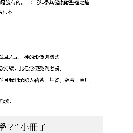
是沒有的。”（ 《科學與健康附聖經之鑰
為根本。
並且人是 神的形像與樣式。
念持續，此信念便受到懲罰。
；並且我們承認人藉著 基督，藉著 真理，
純潔。
？” 小冊子