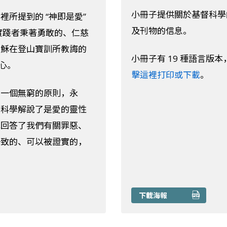
小冊子提供關於基督科學
所提到的 “神即是愛”
及刊物的信息。
的實踐者秉著勇敢的、仁慈
耶穌在登山寶訓所教誨的
小冊子有 19 種語言版
核心。
擊這裡打印或下載
。
：一個無窮的原則，永
督科學解說了是愛的靈性
也回答了我們有關罪惡、
一致的、可以被證實的，
下載海報