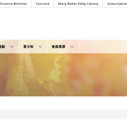
 Science Monitor
Concord
Mary Baker Eddy Library
Subscriptio
活動
青少年
會員資源