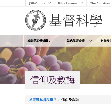
Skip
JSH-Online
Bible Lessons
The Christian
to
main
content
甚麼是基督科學？
當代基督療癒
刊物及
信仰及教誨
甚麼是基督科學？
信仰及教誨