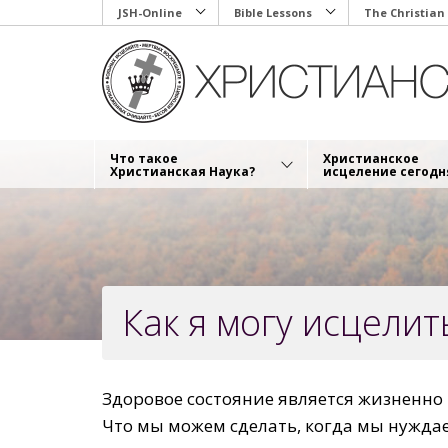
Skip
JSH-Online
Bible Lessons
The Christian
to
main
content
Что такое
Христианское
Христианская Наука?
исцеление сегодн
Как я могу исцелит
Здоровое состояние является жизненно
Что мы можем сделать, когда мы нуждае