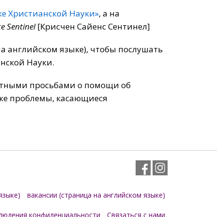
ке Христианской Науки»
, а на
e Sentinel
[Крисчен Сайенс Сентинел]
на английском языке), чтобы послушать
нской Науки.
етными просьбами о помощи об
кже проблемы, касающиеся
Facebook
Instagram
языке)
вакансии (страница на английском языке)
людения конфиденциальности
Связаться с нами