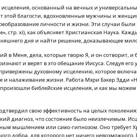
т исцеления, основанный на вечных и универсальны
 от этой благости, вдохновленные мужчины и женщ
реобразование личности и жизни. Эти случаи были 
е», стр. xi), как объясняет Христианская Наука. Ка
дняшнего дня и найти решение, доказывающее мил
й в Меня, дела, которые творю Я, и он сотворит, и б
ризнают и верят в это обещание Иисуса. Следуя его
 привержены духовному исцелению, которое включае
ие и налаживание жизни. Работа Мэри Бэкер Эдди «Н
произошли библейские исцеления, и как мы можем 
одтвердил свою эффективность на целых поколениях
ский диагноз, что состояние было неизлечимым. Ис
вным мышлением или само-гипнозом. Оно требует Х
ного добра, для которого нет ничего невозможного.