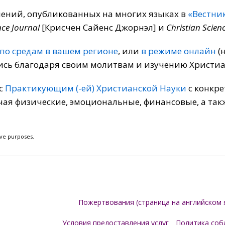
ений, опубликованных на многих языках в
«Вестни
nce Journal
[Крисчен Сайенс Джорнэл] и
Christian Scienc
 по средам в вашем регионе
, или
в режиме онлайн
(
лись благодаря своим молитвам и изучению Христиа
 с
Практикующим (-ей) Христианской Науки
с конкр
ая физические, эмоциональные, финансовые, а та
ive purposes.
Пожертвования (страница на английском 
Условия предоставления услуг
Политика соб