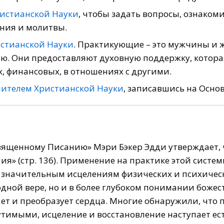
ристианской Науки
, чтобы задать вопросы, ознаком
ения и молитвы.
истианской Науки
. Практикующие – это мужчины и 
ю. Они предоставляют духовную поддержку, котора
х, финансовых, в отношениях с другими.
елителем Христианской Науки
, записавшись на Осно
Священному Писанию» Мэри Бэкер Эдди утверждает, 
я» (стр. 136). Применение на практике этой систе
 значительным исцелениям физических и психическ
одной вере, но и в более глубоком понимании боже
ет и преобразует сердца. Многие обнаружили, что п
утимыми, исцеление и восстановление наступает ес