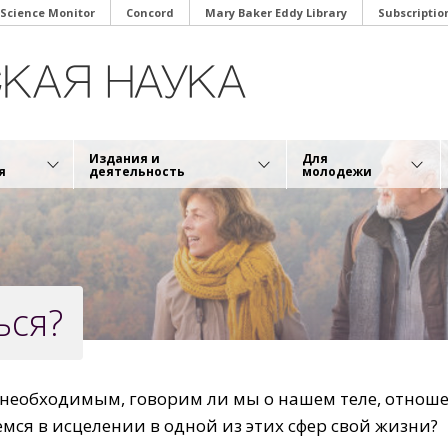
 Science Monitor
Concord
Mary Baker Eddy Library
Subscriptio
Издания и
Для
я
деятельность
молодежи
ься?
 необходимым, говорим ли мы о нашем теле, отнош
мся в исцелении в одной из этих сфер свой жизни?