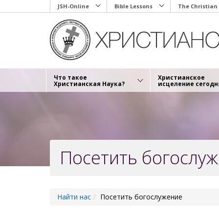
Skip
JSH-Online
Bible Lessons
The Christian
to
main
content
Что такое
Христианское
Христианская Наука?
исцеление сегодн
Посетить богослу
Найти нас
Посетить богослужение