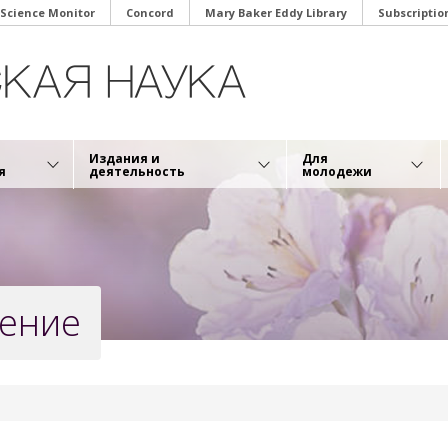
 Science Monitor
Concord
Mary Baker Eddy Library
Subscriptio
Издания и
Для
я
деятельность
молодежи
жение