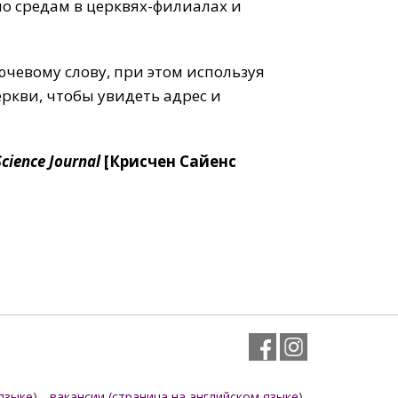
по средам в церквях-филиалах и
ючевому слову, при этом используя
еркви, чтобы увидеть адрес и
Science Journal
[Крисчен Сайенс
Facebook
Instagram
языке)
вакансии (страница на английском языке)