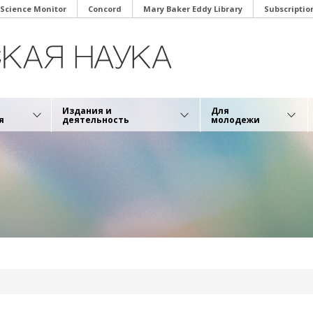
 Science Monitor
Concord
Mary Baker Eddy Library
Subscriptio
Издания и
Для
я
деятельность
молодежи