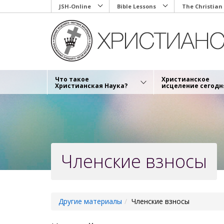
Skip
JSH-Online
Bible Lessons
The Christian
to
main
content
Что такое
Христианское
Христианская Наука?
исцеление сегодн
Членские взносы
Другие материалы
Членские взносы