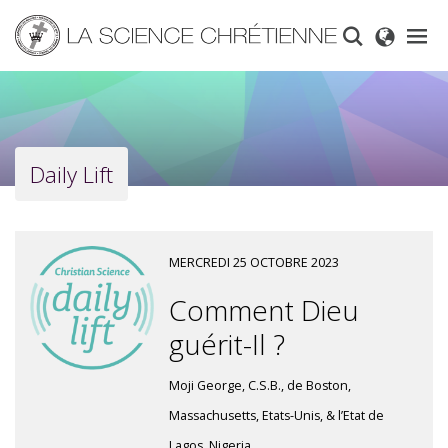
Skip
to
main
content
Daily Lift
MERCREDI 25 OCTOBRE 2023
Comment Dieu
guérit-Il ?
Moji George, C.S.B., de Boston,
Massachusetts, Etats-Unis, & l’Etat de
Lagos, Nigeria