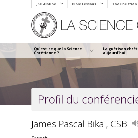
Skip
JSH-Online
Bible Lessons
The Christian
to
main
content
Qu’est-ce que la Science
La guérison chré
Chrétienne ?
aujourd’hui
Profil du conférenci
James Pascal Bikaï, CSB
V