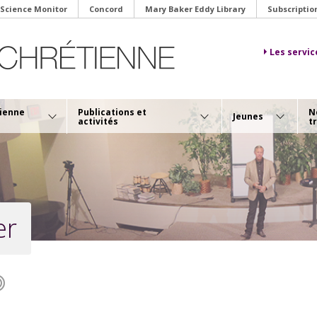
 Science Monitor
Concord
Mary Baker Eddy Library
Subscriptio
Les servic
tienne
Publications et
N
Jeunes
activités
t
er
oir/Ecouter