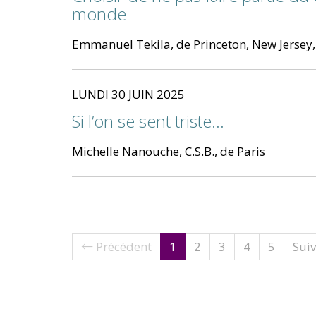
monde
Emmanuel Tekila, de Princeton, New Jersey,
LUNDI 30 JUIN 2025
Si l’on se sent triste...
Michelle Nanouche, C.S.B., de Paris
(current)
← Précédent
1
2
3
4
5
Sui