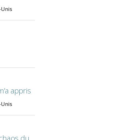
s-Unis
’a appris
s-Unis
 chaos du