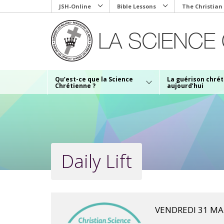
Skip
JSH-Online
Bible Lessons
The Christian
to
main
content
Qu’est-ce que la Science
La guérison chré
Chrétienne ?
aujourd’hui
Daily Lift
VENDREDI 31 MA