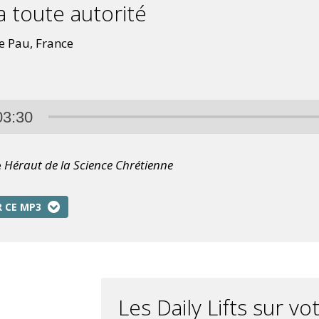
a toute autorité
de Pau, France
03:30
e
Héraut de la Science Chrétienne
 CE MP3
Les Daily Lifts sur v