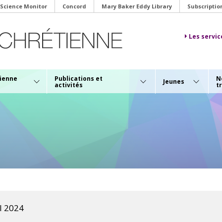
 Science Monitor
Concord
Mary Baker Eddy Library
Subscriptio
Les servic
tienne
Publications et
N
Jeunes
activités
t
I 2024