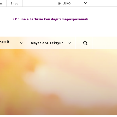
ns
Shop
ILUKO
Online a Serbisio ken dagiti mapaspasamak
kan ti
Maysa a SC Lektyur