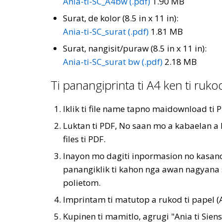
Ania-ti-SC_A4bw (.pdf)
1.90 MB
Surat, de kolor (8.5 in x 11 in):
Ania-ti-SC_surat (.pdf)
1.81 MB
Surat, nangisit/puraw (8.5 in x 11 in):
Ania-ti-SC_surat bw (.pdf)
2.18 MB
Ti panangiprinta ti A4 ken ti rukod
Iklik ti file name tapno maidownload ti 
Luktan ti PDF, No saan mo a kabaelan a 
files ti PDF.
Inayon mo dagiti inpormasion no kasan
panangiklik ti kahon nga awan nagyana 
polietom.
Imprintam ti matutop a rukod ti papel (A
Kupinen ti mamitlo, agrugi "Ania ti Siens