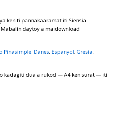
a ken ti pannakaaramat iti Siensia
na. Mabalin daytoy a maidownload
o Pinasimple
,
Danes
,
Espanyol
,
Gresia
,
.
o kadagiti dua a rukod — A4 ken surat — iti