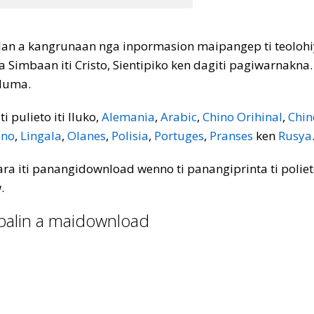
ulan a kangrunaan nga inpormasion maipangep ti teolohiy
a a Simbaan iti Cristo, Sientipiko ken dagiti pagiwarnak
dduma.
 pulieto iti Iluko,
Alemania
,
Arabic
,
Chino Orihinal
,
Chin
ano
,
Lingala
,
Olanes
,
Polisia
,
Portuges
,
Pranses
ken
Rusya
ra iti panangidownload wenno ti panangiprinta ti poliet
.
abalin a maidownload