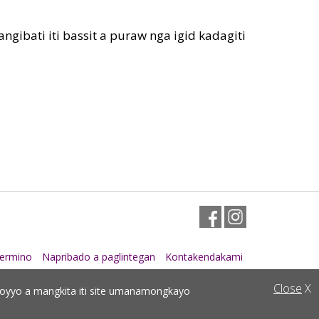
ngibati iti bassit a puraw nga igid kadagiti
Facebook
Instagram
ermino
Napribado a paglintegan
Kontakendakami
Close
X
uloyyo a mangkita iti site umanamongkayo