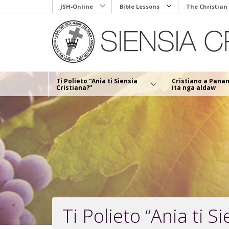
Skip
JSH-Online
Bible Lessons
The Christian
to
main
content
Ti Polieto “Ania ti Siensia
Cristiano a Pana
Cristiana?”
ita nga aldaw
Ti Polieto “Ania ti S