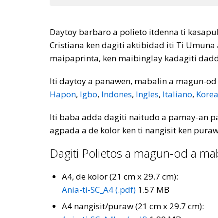
Daytoy barbaro a polieto itdenna ti kasap
Cristiana ken dagiti aktibidad iti Ti Umun
maipaprinta, ken maibinglay kadagiti da
Iti daytoy a panawen, mabalin a magun-od ti
Hapon
,
Igbo
,
Indones
,
Ingles
,
Italiano
,
Kore
Iti baba adda dagiti naitudo a pamay-an pa
agpada a de kolor ken ti nangisit ken puraw
Dagiti Polietos a magun-od a m
A4, de kolor (21 cm x 29.7 cm):
Ania-ti-SC_A4 (.pdf)
1.57 MB
A4 nangisit/puraw (21 cm x 29.7 cm):