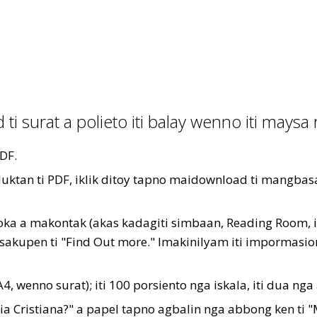
 ti surat a polieto iti balay wenno iti maysa
PDF.
luktan ti PDF, iklik ditoy tapno maidownload ti mangbas
oka a makontak (akas kadagiti simbaan, Reading Room, 
sakupen ti "Find Out more." Imakinilyam iti impormasio
4, wenno surat); iti 100 porsiento nga iskala, iti dua ng
ia Cristiana?" a papel tapno agbalin nga abbong ken ti "M