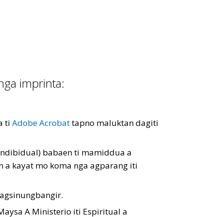
 nga imprinta:
a ti
Adobe Acrobat
tapno maluktan dagiti
indibidual) babaen ti mamiddua a
n a kayat mo koma nga agparang iti
a agsinungbangir.
aysa A Ministerio iti Espiritual a