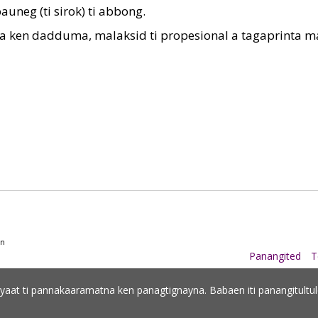
uneg (ti sirok) ti abbong.
inta ken dadduma, malaksid ti propesional a tagaprinta ma
in
Panangited
T
ayaat ti pannakaaramatna ken panagtignayna. Babaen iti panangitult