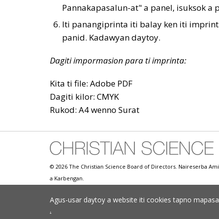
Pannakapasalun-at" a panel, isuksok a pa
Iti panangiprinta iti balay ken iti impr
panid. Kadawyan daytoy.
Dagiti impormasion para ti imprinta:
Kita ti file: Adobe PDF
Dagiti kilor: CMYK
Rukod: A4 wenno Surat
© 2026 The Christian Science Board of Directors. Naireserba Am
a Karbengan.
Agus-usar daytoy a website iti cookies tapno mapas
.