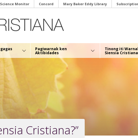
 Science Monitor
Concord
Mary Baker Eddy Library
Subscriptio
ngagas
Pagiwarnak ken
Tinong iti Warna
Aktibidades
Siensia Cristiana
iensia Cristiana?”