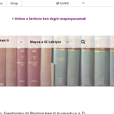
ns
Shop
ILUKO
Online a Serbisio ken dagiti mapaspasamak
kan ti
Maysa a SC Lektyur
, Sientipiko iti Boston ken ti kumadua a Ti