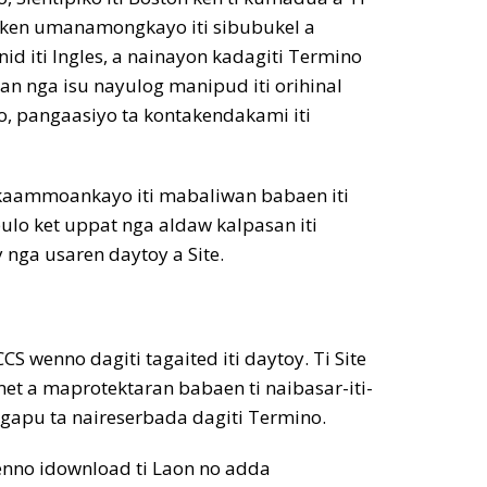
yo ken umanamongkayo iti sibubukel a
id iti Ingles, a nainayon kadagiti Termino
gan nga isu nayulog manipud iti orihinal
, pangaasiyo ta kontakendakami iti
akaammoankayo iti mabaliwan babaen iti
ulo ket uppat nga aldaw kalpasan iti
nga usaren daytoy a Site.
CS wenno dagiti tagaited iti daytoy. Ti Site
met a maprotektaran babaen ti naibasar-iti-
gapu ta naireserbada dagiti Termino.
wenno idownload ti Laon no adda