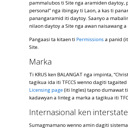
pammalubos ti Site nga aramiden daytoy, pa
personal” nga ibingay ti Laon, a kas ti pana
panangaramid iti daytoy. Saanyo a mabalin
nilaon daytoy a Site nga awan naisawang a
Pangaasi ta kitaen ti
Permissions
a panid (i
Site.
Marka
Ti KRUS ken BALANGAT nga impinta, “Christi
tagikua ida iti TFCCS wenno dagiti tagaite
Licensing page
(iti Ingles) tapno dumawat t
kadawyan a linteg a marka a tagikua iti TF
Internasional ken interstate
Sumagmamano wenno amin dagiti sistema it