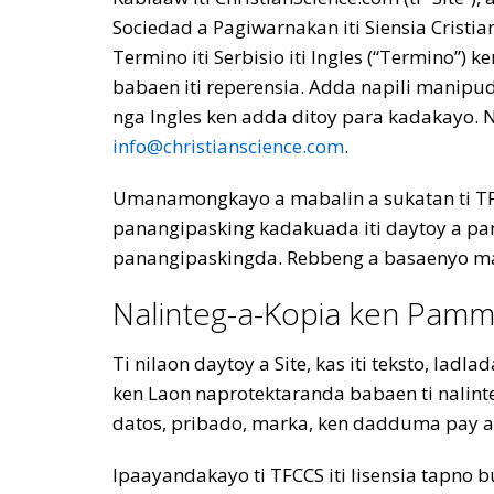
Sociedad a Pagiwarnakan iti Siensia Cristi
Termino iti Serbisio iti Ingles (“Termino”) ken
babaen iti reperensia. Adda napili manipud 
nga Ingles ken adda ditoy para kadakayo. 
info@christianscience.com
.
Umanamongkayo a mabalin a sukatan ti TFC
panangipasking kadakuada iti daytoy a pan
panangipaskingda. Rebbeng a basaenyo mane
Nalinteg-a-Kopia ken Pam
Ti nilaon daytoy a Site, kas iti teksto, lad
ken Laon naprotektaranda babaen ti nalinte
datos, pribado, marka, ken dadduma pay a 
Ipaayandakayo ti TFCCS iti lisensia tapno