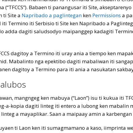
ana (“TFCCS”). Babaen ti panangusar iti Site, akseptaren
 ti Site a
Napribado a paglintegan
ken
Permissions
a pan
iti Termino iti Serbisio ti Site ken Napribado a Paglinte
No adda dagiti saludsodyo maipanggep kadagiti Termino
CS dagitoy a Termino iti uray ania a tiempo ken map
id. Mabalinto nga epektibo dagiti mabaliwan iti sangap
n dagitoy a Termino para iti ania a nasukatan sakbay 
malubos
ladawan, mangngeg ken mabuya (“Laon”) isu ti kukua iti TFC
g-a-kopia dagiti linteg iti entero a lubong ken mabalin 
linteg a mayaplikar. Saan a maipaay amin a karbengan 
 buyaen ti Laon ken iti sumagmamano a kaso, iimprinta 