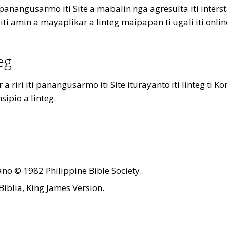
panangusarmo iti Site a mabalin nga agresulta iti inters
amin a mayaplikar a linteg maipapan ti ugali iti onlin
eg
riri iti panangusarmo iti Site iturayanto iti linteg ti K
sipio a linteg.
ano © 1982 Philippine Bible Society.
Biblia, King James Version.