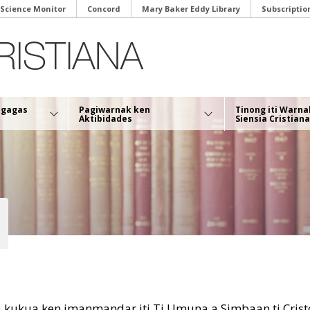
 Science Monitor
Concord
Mary Baker Eddy Library
Subscriptio
ngagas
Pagiwarnak ken
Tinong iti Warna
Aktibidades
Siensia Cristiana
, a kukua ken imanmandar iti Ti Umuna a Simbaan ti Cristo