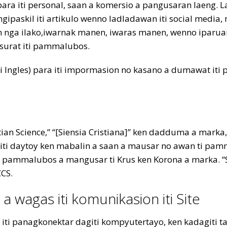
ra iti personal, saan a komersio a pangusaran laeng. La
ngipaskil iti artikulo wenno ladladawan iti social media, m
 nga ilako,iwarnak manen, iwaras manen, wenno iparuar 
 surat iti pammalubos.
ti Ingles) para iti impormasion no kasano a dumawat it
an Science,” “[Siensia Cristiana]” ken dadduma a marka,
d iti daytoy ken mabalin a saan a mausar no awan ti pam
i pammalubos a mangusar ti Krus ken Korona a marka. “Si
CCS.
 a wagas iti komunikasion iti Site
i panagkonektar dagiti kompyutertayo, ken kadagiti ta