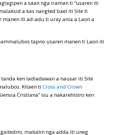
glagipen a saan nga iraman ti “usaren iti
alaksid a kas nangted bael iti Site ti
manen iti ad-adu ti uray ania a Laon a
i pammalubos tapno usaren manen ti Laon iti
 tanda ken ladladawan a nausar iti Site
malubos. Kitaen ti
Cross and Crown
ensia Cristiana” isu a nakarehistro ken
gaitedmi, mabalin nga adda iti uneg