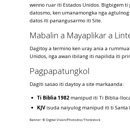
wenno ruar iti Estados Unidos. Bigbigem ti 
datosmo, ken umanamongka nga agtulnog iti 
datos iti panangusarmo iti Site.
Mabalin a Mayaplikar a Lint
Dagitoy a termino ken uray ania a rummuar a 
Unidos, nga awan ibilang iti napilida iti prin
Pagpapatungkol
Dagiti sasao iti daytoy a site markaanda:
Ti Biblia
1982
manipud iti Ti Biblia-Iloc
KJV
isuda naiyulog manipud iti ti Santa 
Banner: © Digital Vision/Photodisc/Thinkstock