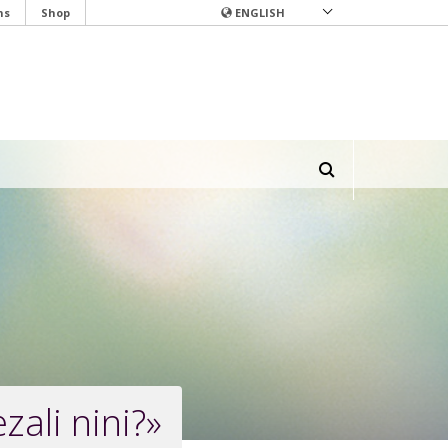
ns
Shop
ENGLISH
zali nini?»