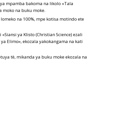
o ya mpamba bakoma na likolo «Tala
a moko na buku moke.
na lomeko na 100%, mpe kotisa motindo ete
ansi ya Klisto (Christian Science) ezali
 ya Elimo», ekozala yakokangama na kati
otuya tè, mikanda ya buku moke ekozala na