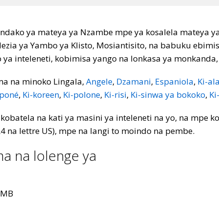
 ndako ya mateya ya Nzambe mpe ya kosalela mateya yang
klezia ya Yambo ya Klisto, Mosiantisito, na babuku ebimis
o ya inteleneti, kobimisa yango na lonkasa ya monkand
ma na minoko Lingala,
Angele
,
Dzamani
,
Espaniola
,
Ki-al
aponé
,
Ki-koreen
,
Ki-polone
,
Ki-risi
,
Ki-sinwa ya bokoko
,
Ki
batela na kati ya masini ya inteleneti na yo, na mpe 
4 na lettre US), mpe na langi to moindo na pembe.
a na lolenge ya
 MB
: