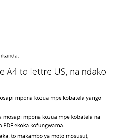
onkanda.
 A4 to lettre US, na ndako
mosapi mpona kozua mpe kobatela yango
a mosapi mpona kozua mpe kobatela na
lo PDF ekoka kofungwama.
ndaka, to makambo ya moto mosusu),