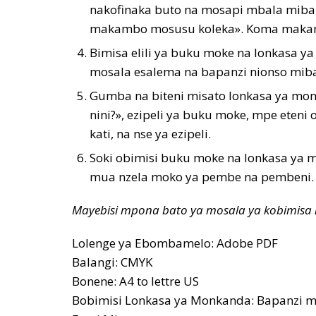
nakofinaka buto na mosapi mbala mibal
makambo mosusu koleka». Koma makamb
Bimisa elili ya buku moke na lonkasa ya
mosala esalema na bapanzi nionso miba
Gumba na biteni misato lonkasa ya monka
nini?», ezipeli ya buku moke, mpe eten
kati, na nse ya ezipeli.
Soki obimisi buku moke na lonkasa ya 
mua nzela moko ya pembe na pembeni. 
Mayebisi mpona bato ya mosala ya kobimisa
Lolenge ya Ebombamelo: Adobe PDF
Balangi: CMYK
Bonene: A4 to lettre US
Bobimisi Lonkasa ya Monkanda: Bapanzi m