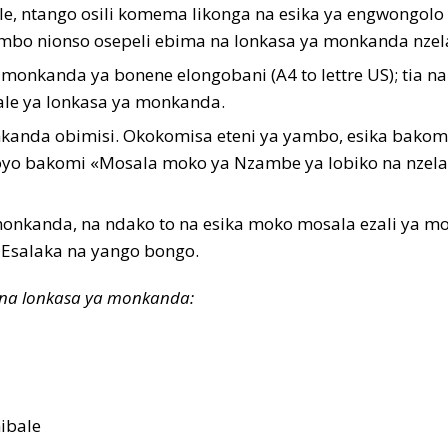
e, ntango osili komema likonga na esika ya engwongol
o nionso osepeli ebima na lonkasa ya monkanda nzel
 monkanda ya bonene elongobani (A4 to lettre US); tia 
le ya lonkasa ya monkanda.
nda obimisi. Okokomisa eteni ya yambo, esika bakomi «Si
i oyo bakomi «Mosala moko ya Nzambe ya lobiko na nzela
monkanda, na ndako to na esika moko mosala ezali ya m
Esalaka na yango bongo.
 na lonkasa ya monkanda:
ibale