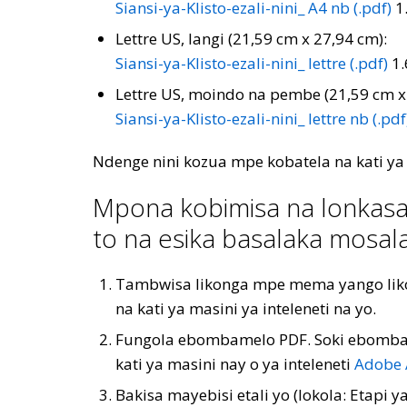
Siansi-ya-Klisto-ezali-nini_ A4 nb (.pdf)
1
Lettre US, langi (21,59 cm x 27,94 cm):
Siansi-ya-Klisto-ezali-nini_ lettre (.pdf)
1.
Lettre US, moindo na pembe (21,59 cm x
Siansi-ya-Klisto-ezali-nini_ lettre nb (.pdf
Ndenge nini kozua mpe kobatela na kati ya
Mpona kobimisa na lonkasa
to na esika basalaka mosal
Tambwisa likonga mpe mema yango lik
na kati ya masini ya inteleneti na yo.
Fungola ebombamelo PDF. Soki ebomba
kati ya masini nay o ya inteleneti
Adobe 
Bakisa mayebisi etali yo (lokola: Eta