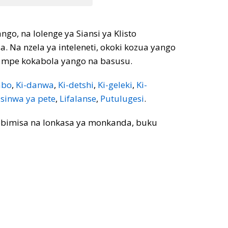
o, na lolenge ya Siansi ya Klisto
a. Na nzela ya inteleneti, okoki kozua yango
a, mpe kokabola yango na basusu.
abo
,
Ki-danwa
,
Ki-detshi
,
Ki-geleki
,
Ki-
-sinwa ya pete
,
Lifalanse
,
Putulugesi
.
kobimisa na lonkasa ya monkanda, buku