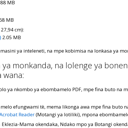
.88 MB
68 MB
 27,94 cm):
)
2.05 MB
 masini ya inteleneti, na mpe kobimisa na lonkasa ya m
 ya monkanda, na lolenge ya bonene
a wana:
olo ya nkombo ya ebombamelo PDF, mpe fina buto na 
melo efungwami tè, mema likonga awa mpe fina buto n
Acrobat Reader
(Motangi ya lotiliki), mpona ebombame
pi ya Eklezia-Mama okendaka, Ndako mpo ya Botangi oke