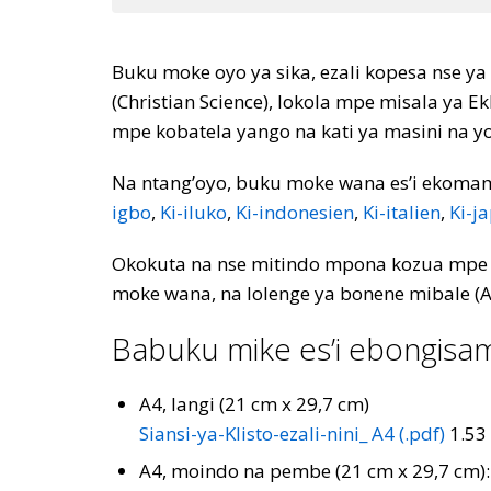
Buku moke oyo ya sika, ezali kopesa nse ya
(Christian Science), lokola mpe misala ya E
mpe kobatela yango na kati ya masini na y
Na ntang’oyo, buku moke wana es’i ekoma
igbo
,
Ki-iluko
,
Ki-indonesien
,
Ki-italien
,
Ki-j
Okokuta na nse mitindo mpona kozua mpe ko
moke wana, na lolenge ya bonene mibale (A
Babuku mike es’i ebongisam
A4, langi (21 cm x 29,7 cm)
Siansi-ya-Klisto-ezali-nini_ A4 (.pdf)
1.53
A4, moindo na pembe (21 cm x 29,7 cm)