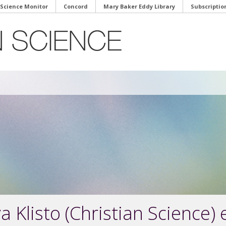
 Science Monitor
Concord
Mary Baker Eddy Library
Subscriptio
 Klisto (Christian Science) e