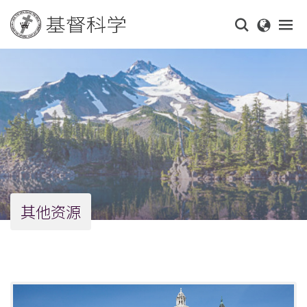
Skip
to
main
content
其他资源